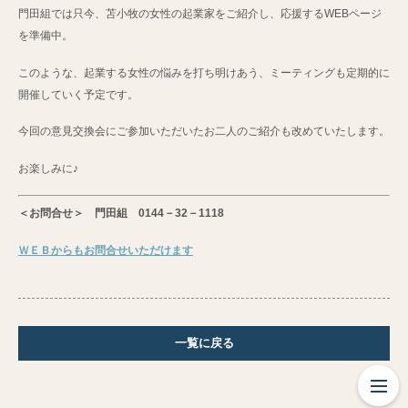
門田組では只今、苫小牧の女性の起業家をご紹介し、応援するWEBページ
を準備中。
このような、起業する女性の悩みを打ち明けあう、ミーティングも定期的に
開催していく予定です。
今回の意見交換会にご参加いただいたお二人のご紹介も改めていたします。
お楽しみに♪
＜お問合せ＞
門田組 0144－32－1118
ＷＥＢからもお問合せいただけます
一覧に戻る
わたしたちの
想い
ニュース・
イベント
事業紹介
お問い合わせ