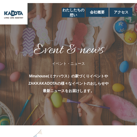
わたしたちの
会社概要
アクセス
想い
Event & news
イベント・ニュース
Minahouse(ミナハウス）の家づくりイベントや
ZAKKAKADOTAの様々なイベントのおしらせや
最新ニュースをお届けします。